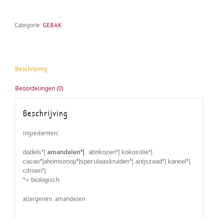
Categorie:
GEBAK
Beschrijving
Beoordelingen (0)
Beschrijving
Ingredienten:
dadels*|
amandelen*|
abrikozen*|
kokosolie*|
cacao*|ahornsiroop*|speculaaskruiden*| anijszaad*| kaneel*|
citroen*|
*= biologisch
allergenen: amandelen