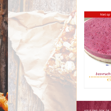
Niet op
bosvruch
€
3
VOLG ONS OOK OP