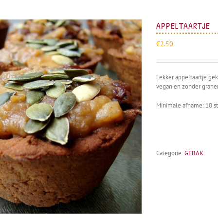
APPELTAARTJE
€
2.50
Uitverkocht
Lekker appeltaartje g
vegan en zonder grane
Minimale afname: 10 s
Categorie:
GEBAK