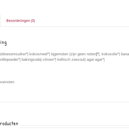
Beoordelingen (0)
ving
sbloesemsuiker*| kokosmeel*| tijgernoten (zijn geen noten
)*
|, kokosolie*| bana
nillepoeder*| bakingsoda| citroen*| keltisch zeezout| agar-agar*|
 walnoten
producten