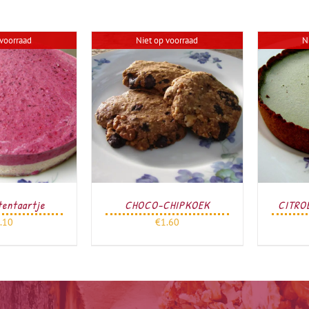
 voorraad
Niet op voorraad
N
tentaartje
CHOCO-CHIPKOEK
CITRO
.10
€
1.60