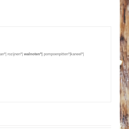
an*| rozijnen*|
walnoten*|
pompoenpitten*|kaneel*|