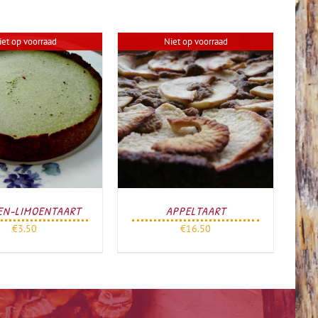
iet op voorraad
Niet op voorraad
EN-LIMOENTAART
APPELTAART
€
3.50
€
16.50