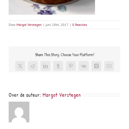
Door
Margot Verstegen
|
juni 28th, 2017
|
0 Reacties
Share This Story, Choose Your Platform!
X
Reddit
LinkedIn
Tumblr
Pinterest
Vk
Xing
E-
mail
Over de auteur:
Margot Verstegen