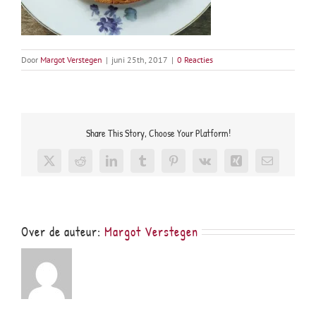
Door
Margot Verstegen
|
juni 25th, 2017
|
0 Reacties
Share This Story, Choose Your Platform!
X
Reddit
LinkedIn
Tumblr
Pinterest
Vk
Xing
E-
mail
Over de auteur:
Margot Verstegen