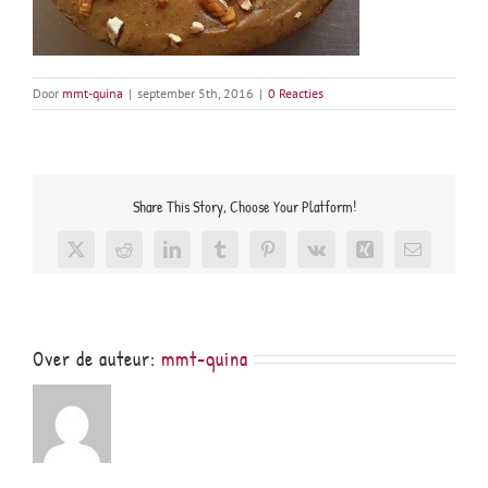
Door
mmt-quina
|
september 5th, 2016
|
0 Reacties
Share This Story, Choose Your Platform!
X
Reddit
LinkedIn
Tumblr
Pinterest
Vk
Xing
E-
mail
Over de auteur:
mmt-quina