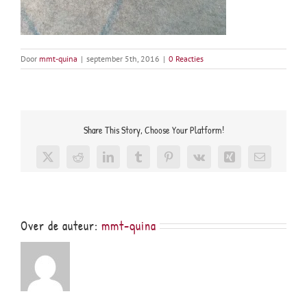
Door
mmt-quina
|
september 5th, 2016
|
0 Reacties
Share This Story, Choose Your Platform!
X
Reddit
LinkedIn
Tumblr
Pinterest
Vk
Xing
E-
mail
Over de auteur:
mmt-quina