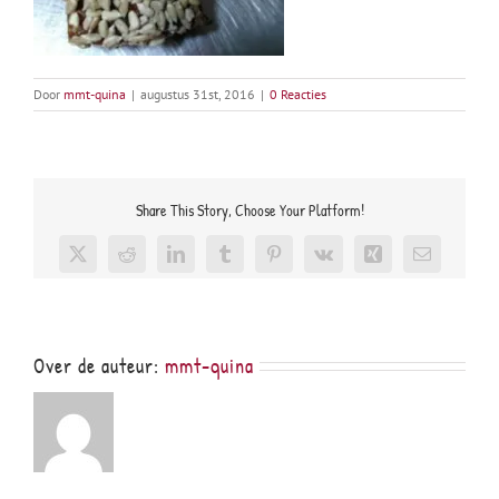
Door
mmt-quina
|
augustus 31st, 2016
|
0 Reacties
Share This Story, Choose Your Platform!
X
Reddit
LinkedIn
Tumblr
Pinterest
Vk
Xing
E-
mail
Over de auteur:
mmt-quina